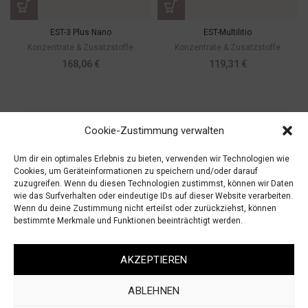
EST-3 Plus Nano
EST-Multilitio
Konzentrate & Zusatzstoffe
Konzentrate & Zusatzstoffe
168,06
€
119,31
€
Cookie-Zustimmung verwalten
Um dir ein optimales Erlebnis zu bieten, verwenden wir Technologien wie
Cookies, um Geräteinformationen zu speichern und/oder darauf
zuzugreifen. Wenn du diesen Technologien zustimmst, können wir Daten
wie das Surfverhalten oder eindeutige IDs auf dieser Website verarbeiten.
Wenn du deine Zustimmung nicht erteilst oder zurückziehst, können
bestimmte Merkmale und Funktionen beeinträchtigt werden.
AGB
IMPRESSUM
WIDERRUF
DATENSCHUTZ
AKZEPTIEREN
ABLEHNEN